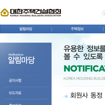
공지사항
주택뉴스
보도자료
주택사업 안내
홍보자료
연구원 Brief
회원사 동정
주택통계
상생 협력 마당
주택등록업체 검색
분양정보
주택자료실
입주정보