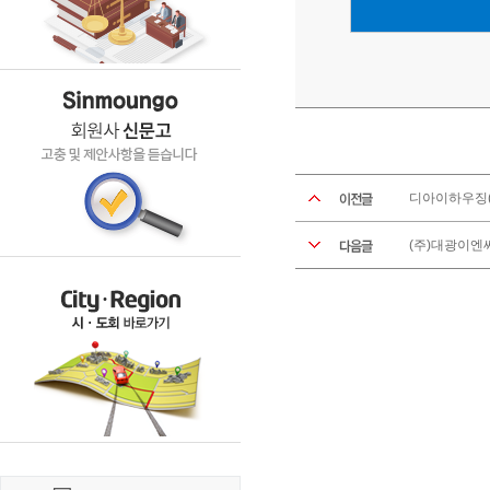
디아이하우징(
(주)대광이엔