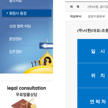
제 목
(주)서한, 경
작성부서
경영지원본부
(주)서한(
대표
:조
일 시
위 치
연 락 처