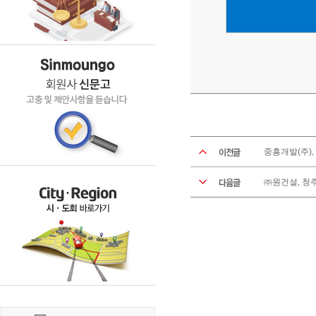
중흥개발(주)
㈜원건설, 청