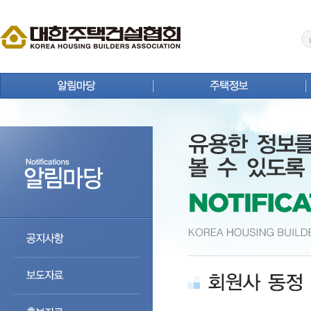
공지사항
주택뉴스
보도자료
주택사업 안내
홍보자료
연구원 Brief
회원사 동정
주택통계
상생 협력 마당
주택등록업체 검색
분양정보
주택자료실
입주정보