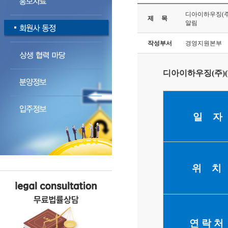
디아이하우징(주
제 목
알림
작성부서
경영지원본부
디아이하우징(
주
)
(
일 자
위 치
연 락 처