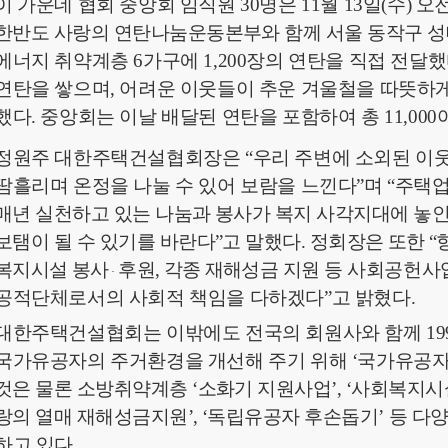
이 가운데 협회 중앙회 임직원
30
명은
11
월
13
일
(
수
)
오
한반도 사랑의 연탄나눔운동본부와 함께 서울 동작구 
에너지 취약계층
6
가구에
1,200
장의 연탄을 직접
전달했
연탄을 쌓으며
,
어려운 이웃들이
추운
겨울철을 따뜻하게
했다
.
중앙회는 이날
배달된 연탄을 포함하여 총
11,000
정원주 대한주택건설협회장은
“
우리 주변에 소외된 이
땀흘리며 온정을 나눌 수 있어 보람을 느낀다
”
며
“
주택업
매년 실천하고 있는 나눔과 봉사가 복지 사각지
대에
놓인
보탬이 될 수 있기를 바란다
”
고 말했다
.
정
회장은 또한
“
복지시설 봉사
후원
,
각종 재해
성금 지원 등
사회공헌사업
·
공적단체로서의 사회적 책임을 다하겠다
”
고 밝혔다
.
대한주택건설협회는 이밖에도 전국의 회원사와 함께
19
국가유공자의 주거환경을 개선해 주기 위해
‘
국가유공자
것은 물론 소방취약계층
‘
소화기 지원사업
’, ‘
사회복지
시
랑의 열매 재해성금지원
’, ‘
독립유공자 후손
돕기
’
등 다
하고 있다
.