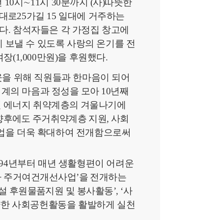
전
10
시
∼
11
시
30
분
까지
(
사
)
따뜻한
성대로
25
가길
15
일대에 거주하는
다
.
참석자들은 각 가정집 창고에
 보낼 수 있도록 사랑의 온기를 전
여장
(1,000
만원
)
을 후원했다
.
웃을 위해 직원들과 한마음이 되어
계의 마음과 정
성을 모아
10
년째
 에너
지 취
약계층의 겨울나기에
향
후에도 주거취약계층 지원
,
사회
을 더욱 확대하여 전개함으로써
94
년부터 매년 생활형편이 어려운
 주거
여건개선사업
’
을 전개하는
설 후원물품지원 및 봉사활동
’, ‘
사
양한 사회공헌활동을 활발하게 실천