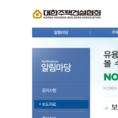
공지사항
주택뉴
보도자료
주택사
홍보자료
연구원 
회원사 동정
주택통
상생 협력 마당
주택등
분양정보
주택자
입주정보