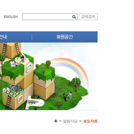
주택법령
 윤리강령
무료법률상담
회원사 신문고
성
범정부 애로해소 지원센터
추진실적
택지정보
선 실적
업무서식
 길
회원자료실
규제예보
>
알림마당
>
보도자료