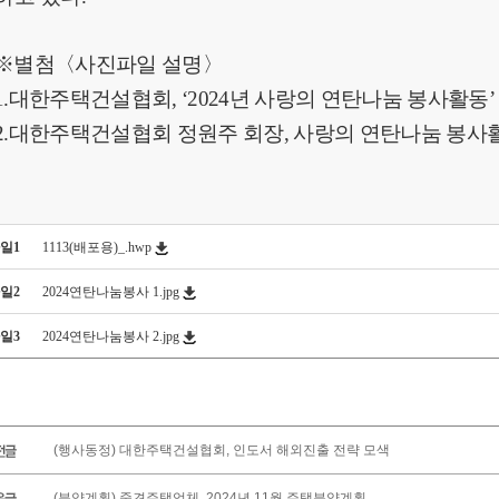
※
별첨
〈
사진파일 설명
〉
1.
대한주택건설협회
, ‘2024
년 사랑의 연탄나눔 봉사활동
2.
대한주택건설협회 정원주 회장
,
사랑의 연탄나눔 봉사
일1
1113(배포용)_.hwp
일2
2024연탄나눔봉사 1.jpg
일3
2024연탄나눔봉사 2.jpg
(행사동정) 대한주택건설협회, 인도서 해외진출 전략 모색
(분양계획) 중견주택업체, 2024년 11월 주택분양계획