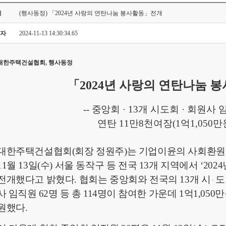
목
(행사동정) 「2024년 사랑의 연탄나눔 봉사활동」전개
자
2024-11-13 14:30:34.65
대한주택건설협회
,
행사동정
「
2024
년 사랑의 연탄나눔 
--
중앙회
·
13
개 시도회 ·
회원사 
연탄
11
만
8
천여장
(1
억
1,050
만
대한주택건설협회
(
회장 정원주
)
는 기업이윤의 사회환원
11
월
13
일
(
수
)
서울 동작구 등 전국
13
개 지역에서
‘2024
전개했다고 밝혔다
.
협회는 중앙회와 전국의
13
개
시
도
·
사 임직원
62
명 등 총
114
명이 참여
한 가운데
1
억
1,050
만
원했다
.