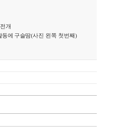
’
전개
활동에 구슬
땀
(
사진 왼쪽 첫번째
)