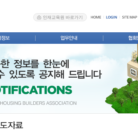
인재교육원 바로가기
스
신규등록
인사말
업 안내
변경신고
주택사업자
Brief
영업실적·계획신고
협회소개
계
분양실적·계획신고
조직 및 구
록업체 검색
확인서발급
주요업무 
료실
자주 묻는 질문
법령·제도개
찾아오시는