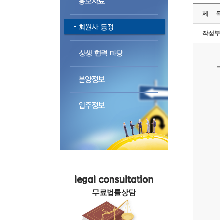
제 
작성부