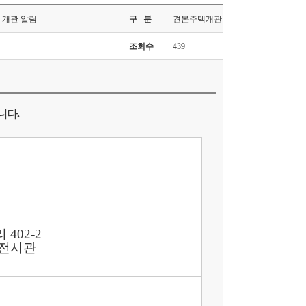
 개관 알림
구 분
견본주택개관
조회수
439
니다
.
402-2
택전시관