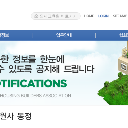
인재교육원 바로가기
스
신규등록
인사말
업 안내
변경신고
주택사업자
Brief
영업실적·계획신고
협회소개
계
분양실적·계획신고
조직 및 구
록업체 검색
확인서발급
주요업무 
료실
자주 묻는 질문
법령·제도개
찾아오시는