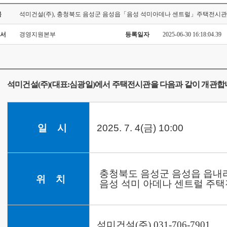
목
석미건설(주), 충청북도 음성군 음성읍「음성 석미아데나 센트럴」주택전시관
서
경영지원본부
등록일자
2025-06-30 16:18:04.39
석미건설(
주
)(
대표
:심광일
)
에서 주택전시관을 다음과 같이 개관합
일 시
2025. 7. 4(금) 10:00
충
청북도 음성군 음성읍 읍내리 
위 치
음성 석미 아데나 센트럴 주
석미건설(주) 031-706-7901