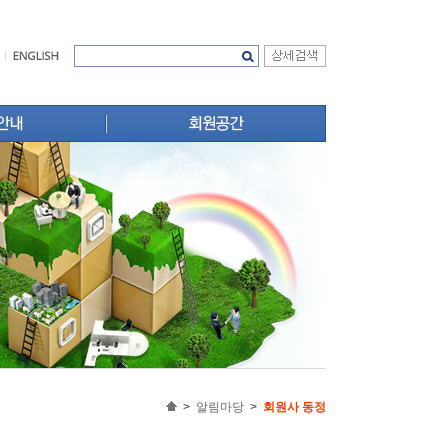
주택법령
 윤리강령
무료법률상담
회원사 신문고
성
범정부 애로해소 지원센터
추진실적
택지정보
선 실적
업무서식
 길
회원자료실
규제예보
>
알림마당
>
회원사 동정