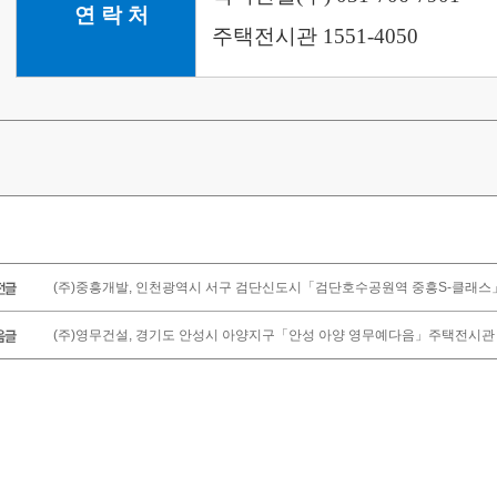
연 락 처
주택전시관 1551-4050
(주)중흥개발, 인천광역시 서구 검단신도시「검단호수공원역 중흥S-클래스
(주)영무건설, 경기도 안성시 아양지구「안성 아양 영무예다음」주택전시관