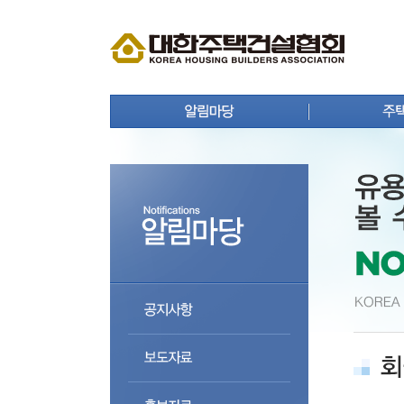
공지사항
주택뉴
보도자료
주택사
홍보자료
연구원 
회원사 동정
주택통
상생 협력 마당
주택등
분양정보
주택자
입주정보