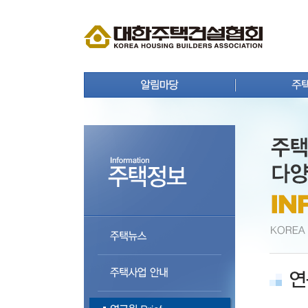
공지사항
주택뉴
보도자료
주택사
홍보자료
연구원 
회원사 동정
주택통
상생 협력 마당
주택등
분양정보
주택자
입주정보