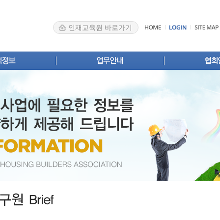
인재교육원 바로가기
스
신규등록
인사말
업 안내
변경신고
주택사업자
Brief
영업실적·계획신고
협회소개
계
분양실적·계획신고
조직 및 구
록업체 검색
확인서발급
주요업무 
료실
자주 묻는 질문
법령·제도개
찾아오시는