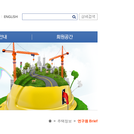
주택법령
 윤리강령
무료법률상담
회원사 신문고
성
범정부 애로해소 지원센터
추진실적
택지정보
선 실적
업무서식
 길
회원자료실
규제예보
>
주택정보
>
연구원 Brief