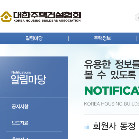
공지사항
주택뉴스
보도자료
주택사업 안내
홍보자료
연구원 Brief
회원사 동정
주택통계
상생 협력 마당
주택등록업체 검색
분양정보
주택자료실
입주정보