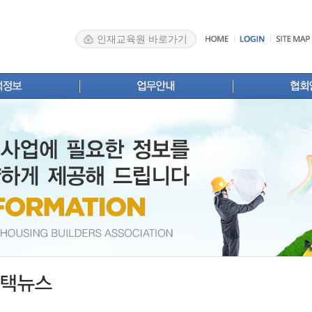
인재교육원 바로가기
스
신규등록
인사말
업 안내
변경신고
주택사업자
Brief
영업실적·계획신고
협회소개
계
분양실적·계획신고
조직 및 구
록업체 검색
확인서발급
주요업무 
료실
자주 묻는 질문
법령·제도개
찾아오시는