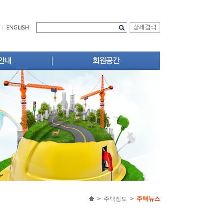
주택법령
 윤리강령
무료법률상담
회원사 신문고
성
범정부 애로해소 지원센터
추진실적
택지정보
선 실적
업무서식
 길
회원자료실
규제예보
>
주택정보
>
주택뉴스