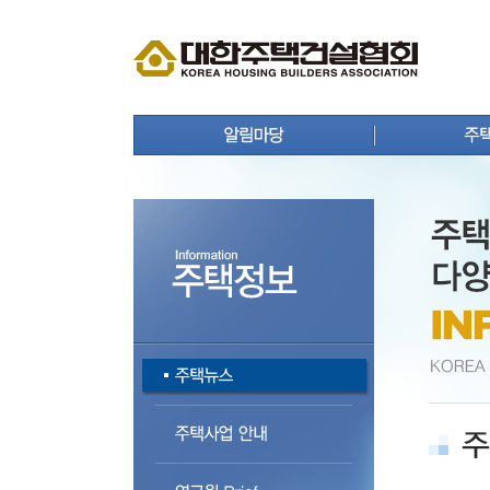
공지사항
주택뉴
보도자료
주택사
홍보자료
연구원 
회원사 동정
주택통
상생 협력 마당
주택등
분양정보
주택자
입주정보